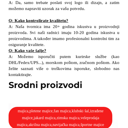
A: Da, samo trebate poslati svoj logo ili dizajn, a zatim
možemo napraviti uzorak za vašu potvrdu.
Q: Kako kontrolirate kvalitetu?
A: Naša tvornica ima 20+ godina iskustva u proizvodnji
proizvoda. Svi naši radnici imaju 10-20 godina iskustva u
proizvodima. A također imamo profesionalni kontrolni tim za
osiguranje kvalitete.
Q: Kako vaše šalje?
A: Možemo isporučiti putem kurirske službe (kao
DHL/Fedex/UPS...), morskom poštom, zračnom poštom. Ako
želite saznati više o troškovima isporuke, slobodno nas
kontaktirajte.
Srodni proizvodi
majica,pletene majice,fan majica,klubski šal,izrađene
majice,jakard majica,zimska majica,veleprodaja
majica,akrilna majica,navijačka majica,športne majice