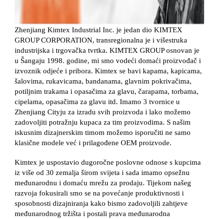
Zhenjiang Kimtex Industrial Inc. je jedan dio KIMTEX
GROUP CORPORATION, transregionalna je i višestruka
industrijska i trgovačka tvrtka. KIMTEX GROUP osnovan je
u Šangaju 1998. godine, mi smo vodeći domaći proizvođač i
izvoznik odjeće i pribora. Kimtex se bavi kapama, kapicama,
šalovima, rukavicama, bandanama, glavnim pokrivačima,
potiljnim trakama i opasačima za glavu, čarapama, torbama,
cipelama, opasačima za glavu itd. Imamo 3 tvornice u
Zhenjiang Cityju za izradu svih proizvoda i lako možemo
zadovoljiti potražnju kupaca za tim proizvodima. S našim
iskusnim dizajnerskim timom možemo isporučiti ne samo
klasične modele već i prilagođene OEM proizvode.
Kimtex je uspostavio dugoročne poslovne odnose s kupcima
iz više od 30 zemalja širom svijeta i sada imamo opsežnu
međunarodnu i domaću mrežu za prodaju. Tijekom našeg
razvoja fokusirali smo se na povećanje produktivnosti i
sposobnosti dizajniranja kako bismo zadovoljili zahtjeve
međunarodnog tržišta i postali prava međunarodna