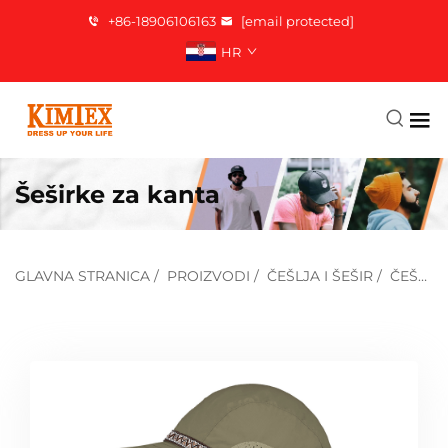
+86-18906106163
[email protected]
HR
Šeširke za kanta
GLAVNA STRANICA
/
PROIZVODI
/
ČEŠLJA I ŠEŠIR
/
ČEŠLJA KAPICA