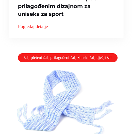
prilagođenim dizajnom za
uniseks za sport
Pogledaj detalje
šal, pleteni šal, prilagođeni šal, zimski šal, dječji šal