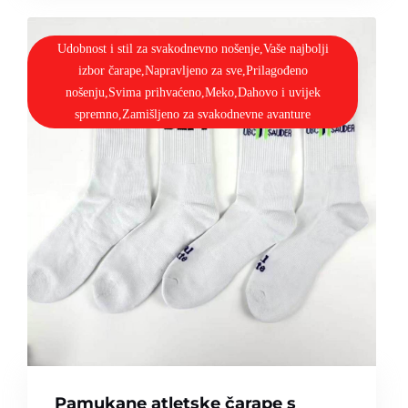
Udobnost i stil za svakodnevno nošenje,Vaše najbolji
izbor čarape,Napravljeno za sve,Prilagođeno
nošenju,Svima prihvaćeno,Meko,Dahovo i uvijek
spremno,Zamišljeno za svakodnevne avanture
Pamukane atletske čarape s