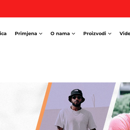
ica
Primjena
O nama
Proizvodi
Vid