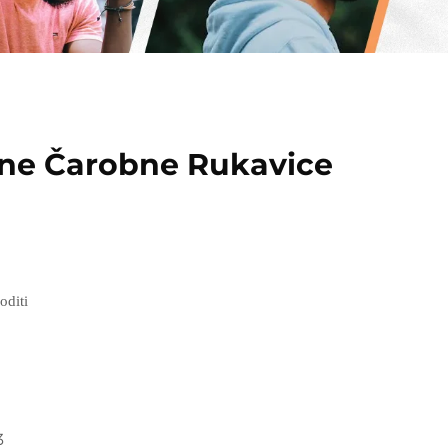
lne Čarobne Rukavice
oditi
3