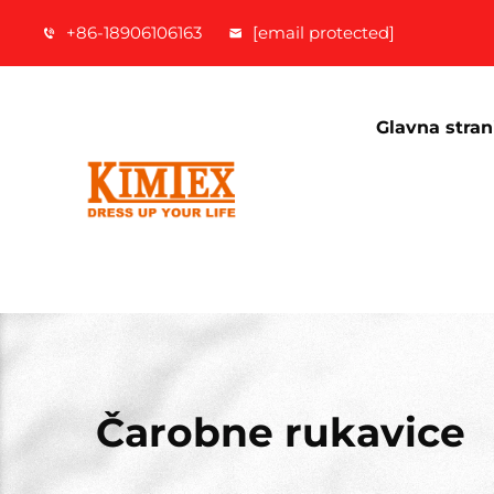
+86-18906106163
[email protected]
Glavna stran
Čarobne rukavice