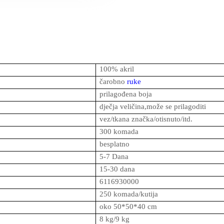
100% akril
čarobno
ruke
prilagođena boja
dječja veličina,može se prilagoditi
vez/tkana značka/otisnuto/itd.
300 komada
besplatno
5-7 Dana
15-30 dana
6116930000
250 komada/kutija
oko 50*50*40 cm
8 kg/9 kg