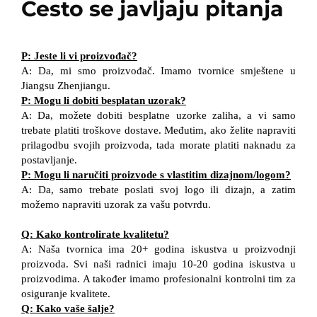
Često se javljaju pitanja
P: Jeste li vi proizvođač?
A: Da, mi smo proizvođač. Imamo tvornice smještene u
Jiangsu Zhenjiangu.
P: Mogu li dobiti besplatan uzorak?
A: Da, možete dobiti besplatne uzorke zaliha, a vi samo
trebate platiti troškove dostave. Međutim, ako želite napraviti
prilagodbu svojih proizvoda, tada morate platiti naknadu za
postavljanje.
P: Mogu li naručiti proizvode s vlastitim dizajnom/logom?
A: Da, samo trebate poslati svoj logo ili dizajn, a zatim
možemo napraviti uzorak za vašu potvrdu.
Q: Kako kontrolirate kvalitetu?
A: Naša tvornica ima 20+ godina iskustva u proizvodnji
proizvoda. Svi naši radnici imaju 10-20 godina iskustva u
proizvodima. A također imamo profesionalni kontrolni tim za
osiguranje kvalitete.
Q: Kako vaše šalje?