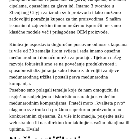
cipelama, opasačima za glavu itd. Imamo 3 tvornice u
Zhenjiang Cityju za izradu svih proizvoda i lako možemo
zadovoljiti potražnju kupaca za tim proizvodima. S našim
iskusnim dizajnerskim timom možemo isporučiti ne samo
klasične modele već i prilagođene OEM proizvode.
Kimtex je uspostavio dugoročne poslovne odnose s kupcima
iz više od 30 zemalja širom svijeta i sada imamo opsežnu
međunarodnu i domaću mrežu za prodaju. Tijekom našeg
razvoja fokusirali smo se na povećanje produktivnosti i
sposobnosti dizajniranja kako bismo zadovoljili zahtjeve
međunarodnog tržišta i postali prava međunarodna
kompanija.
Posebno smo polagali temelje koje će nam omogućiti da
uspješno sudjelujemo i iskoristimo suradnju s vodećim
međunarodnim kompanijama. Prateći moto „kvaliteta prvo“,
ulagamo sve truda da pružimo superiornu proizvodnju po
konkurentnim cijenama. Za više informacija, posjetite našu
web stranicu ili nas direktno kontaktirajte s vašim pitanjima ili
upitima. Hvala!