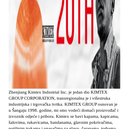
Zhenjiang Kimtex Industrial Inc. je jedan dio KIMTEX
GROUP CORPORATION, transregionalna je i višestruka
industrijska i trgovačka tvrtka. KIMTEX GROUP osnovan je
u Šangaju 1998. godine, mi smo vodeći domaći proizvođač i
izvoznik odjeće i pribora. Kimtex se bavi kapama, kapicama,
šalovima, rukavicama, bandanama, glavnim pokrivačima,
potiljnim trakama i opasačima za glavu, čarapama, torbama,