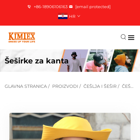
+86-18906106163
[email protected]
HR
Šeširke za kanta
GLAVNA STRANICA
/
PROIZVODI
/
ČEŠLJA I ŠEŠIR
/
ČEŠLJA KAPICA