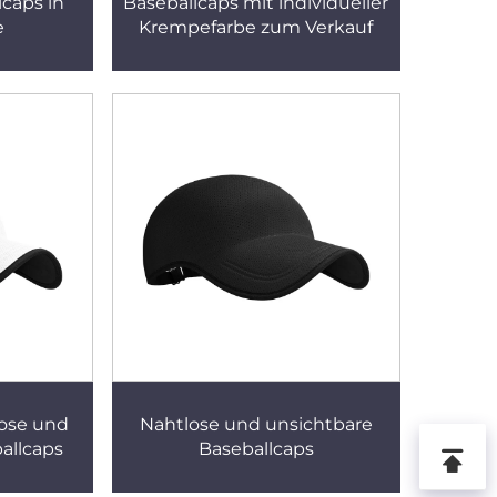
lcaps in
Baseballcaps mit individueller
e
Krempefarbe zum Verkauf
ose und
Nahtlose und unsichtbare
allcaps
Baseballcaps