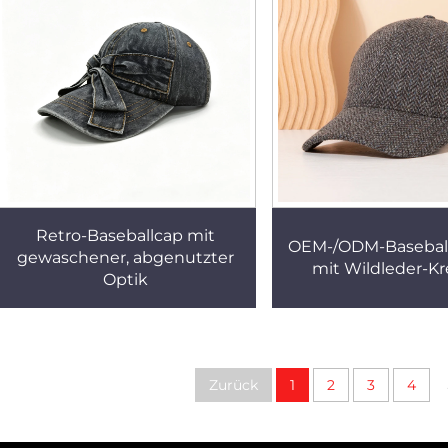
Retro-Baseballcap mit
OEM-/ODM-Basebal
gewaschener, abgenutzter
mit Wildleder-K
Optik
Zurück
1
2
3
4