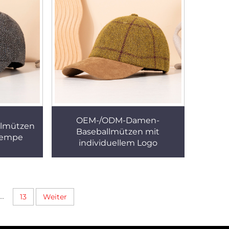
OEM-/ODM-Damen-
lmützen
Baseballmützen mit
rempe
individuellem Logo
...
13
Weiter