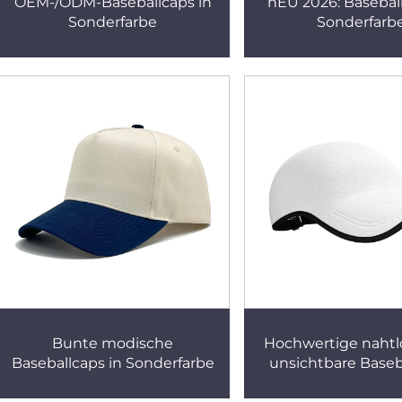
OEM-/ODM-Baseballcaps in
nEU 2026: Basebal
Sonderfarbe
Sonderfarb
Bunte modische
Hochwertige nahtl
Baseballcaps in Sonderfarbe
unsichtbare Baseb