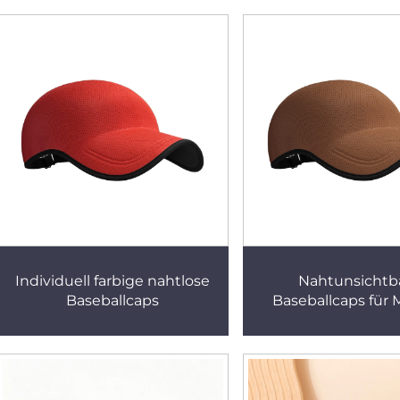
Individuell farbige nahtlose
Nahtunsichtb
Baseballcaps
Baseballcaps für