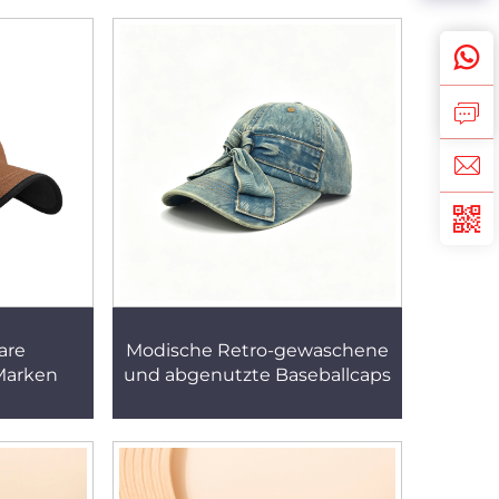
are
Modische Retro-gewaschene
 Marken
und abgenutzte Baseballcaps