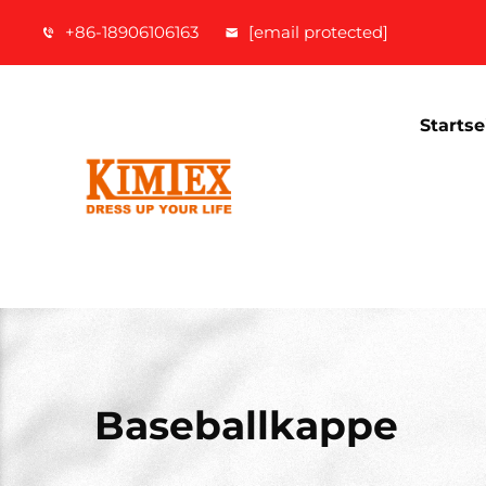
+86-18906106163
[email protected]
Startse
Baseballkappe