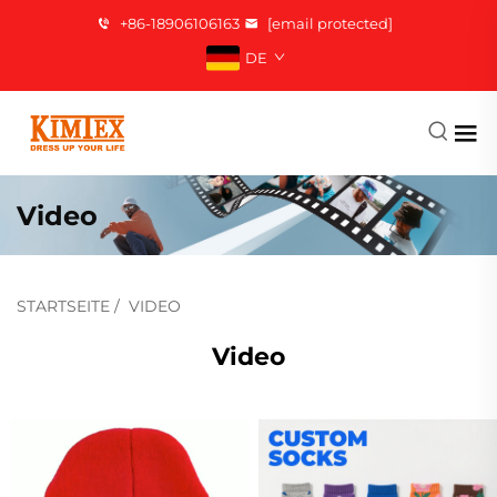
+86-18906106163
[email protected]
DE
Video
STARTSEITE
/
VIDEO
Video