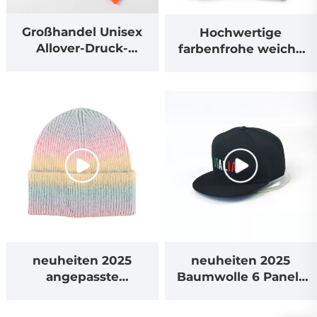
Großhandel Unisex
Hochwertige
Allover-Druck-
farbenfrohe weiche
Wintermütze mit
warme Mütze mit
angepasstem Logo,
angepasstem Logo,
Acrylgestrickt, Cuffed
gestickte Acryl-
Beanie Mützen
Einheitswolle,
gestrickte
Winterbeanie-Mütze
neuheiten 2025
neuheiten 2025
angepasste
Baumwolle 6 Panels
gestrickte Jacquard-
Flach Snap Back
Bindemalen-Acryl-
Kappe Hut für