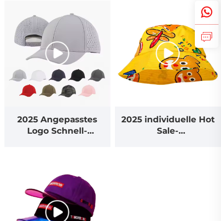
Beanie
Sportaktivitäten
2025 Angepasstes
2025 individuelle Hot
Logo Schnell-
Sale-
Trocken-Laufkappe
Vollsublimationsdruc
Laser-Schnitt-
k-Bucketmütze für
Perforationsloch Golf-
Outdoor-Aktivitäten
Sport-Baseballkappe