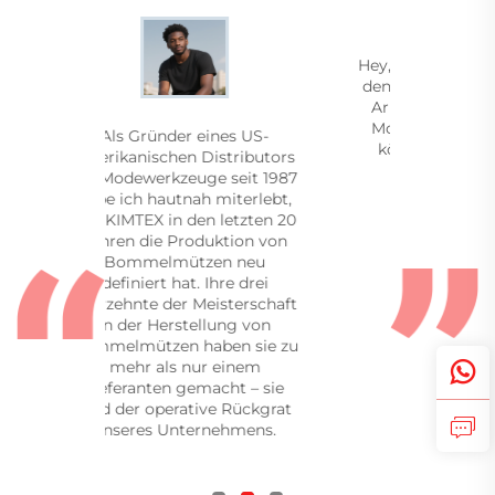
Hey, ich war beeindruckt von
Für
den Bewertungen und Ihrer
L
Arbeit. Kann ich Ihnen ein
Mockup schicken und wir
be
r eines US-
können mit einer Probe
Ex
n Distributors
beginnen?
euge seit 1987
nah miterlebt,
Po
 den letzten 20
nich
roduktion von
so
ützen neu
mess
at. Ihre drei
r Meisterschaft
Lie
stellung von
Di
 haben sie zu
ein
 nur einem
Vo
gemacht – sie
gew
ative Rückgrat
ternehmens.
er