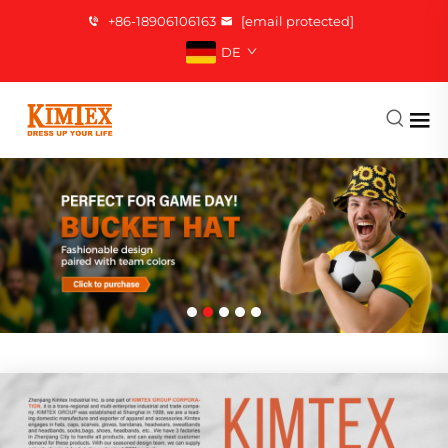
+86-18906106163
[email protected]
DE