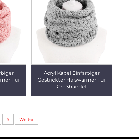
rbiger
Acryl Kabel Einfarbiger
rmer Für
Gestrickter Halswärmer Für
l
Großhandel
5
Weiter