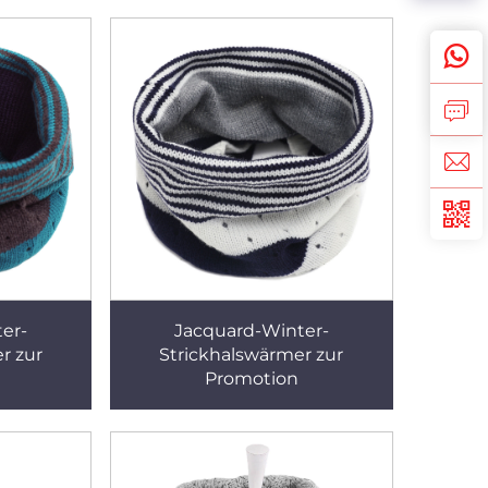
er-
Jacquard-Winter-
r zur
Strickhalswärmer zur
Promotion