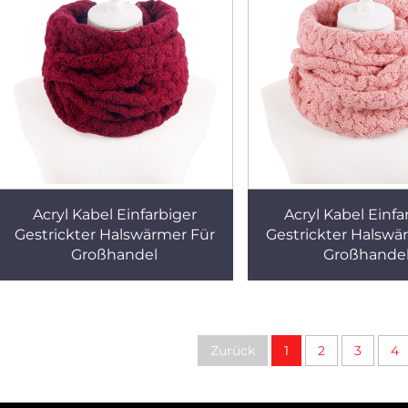
Acryl Kabel Einfarbiger
Acryl Kabel Einfa
Gestrickter Halswärmer Für
Gestrickter Halswä
Großhandel
Großhande
Zurück
1
2
3
4