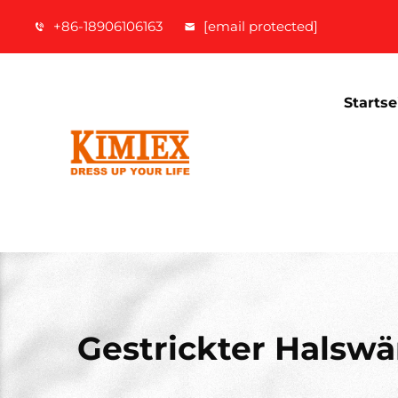
+86-18906106163
[email protected]
Startse
Gestrickter Halsw