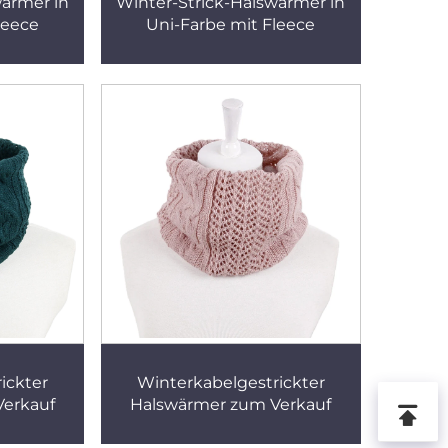
wärmer in
Winter-Strick-Halswärmer in
leece
Uni-Farbe mit Fleece
ickter
Winterkabelgestrickter
erkauf
Halswärmer zum Verkauf