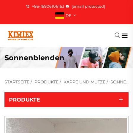
+86-18906106163
[email protected]
DE
Sonnenblenden
STARTSEITE
/
PRODUKTE
/
KAPPE UND MÜTZE
/
SONNENBLENDEN
PRODUKTE