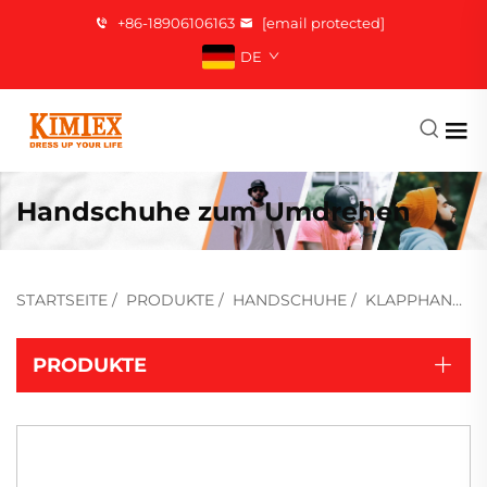
+86-18906106163
[email protected]
DE
Handschuhe zum Umdrehen
STARTSEITE
/
PRODUKTE
/
HANDSCHUHE
/
KLAPPHANDSCHUHE
PRODUKTE