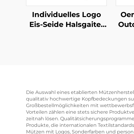
Individuelles Logo
Oem
Eis-Seide Halsgaiter
Out
Outdoor-
Dr
Sonnenschutz
Ab
Motorrad-Halsgaiter
H
Sportlich
multifunktionale
tubenförmige
Bandanas
Die Auswahl eines etablierten Mützenherstell
qualitativ hochwertige Kopfbedeckungen su
Großbestellmöglichkeiten mit wettbewerbsfä
Vorteilen zählen eine stets sichere Produkt
zeitnah lösen. Qualitätsicherungsprogramme,
Produkte, die internationalen Textilstanda
Mützen mit Logos, Sonderfarben und personal