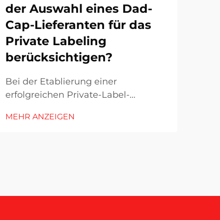
der Auswahl eines Dad-
be
Cap-Lieferanten für das
Ja
Private Labeling
Mod
berücksichtigen?
doch
ein
Bei der Etablierung einer
MEH
blei
erfolgreichen Private-Label-
Wäh
Bekleidungslinie stellt die Auswahl
202
MEHR ANZEIGEN
des richtigen Dad-Cap-Herstellers
weit
eine entscheidende
zei
Geschäftsentcheidung dar, die sich
biet
auf die Produktqualität, den
Markennamen und die langfristige
Rentabilität auswirkt. Der Dad-Cap-
Markt hat Erfahrung...