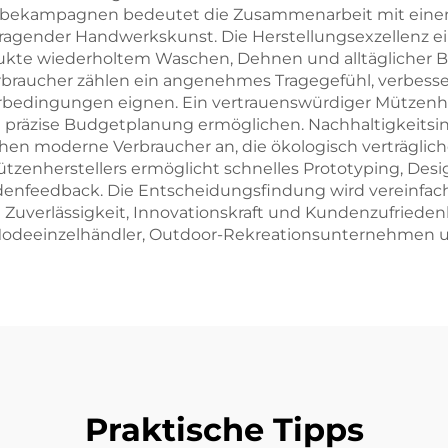
ekampagnen bedeutet die Zusammenarbeit mit einem 
rragender Handwerkskunst. Die Herstellungsexzellenz ei
Produkte wiederholtem Waschen, Dehnen und alltäglicher
erbraucher zählen ein angenehmes Tragegefühl, verbesser
rbedingungen eignen. Ein vertrauenswürdiger Mützenher
e präzise Budgetplanung ermöglichen. Nachhaltigkeitsi
en moderne Verbraucher an, die ökologisch verträglic
ützenherstellers ermöglicht schnelles Prototyping, De
enfeedback. Die Entscheidungsfindung wird vereinfacht
 Zuverlässigkeit, Innovationskraft und Kundenzufriedenh
r Modeeinzelhändler, Outdoor-Rekreationsunternehmen u
Praktische Tipps