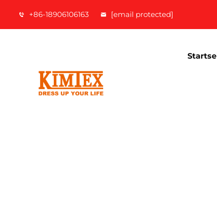
+86-18906106163
[email protected]
Startse