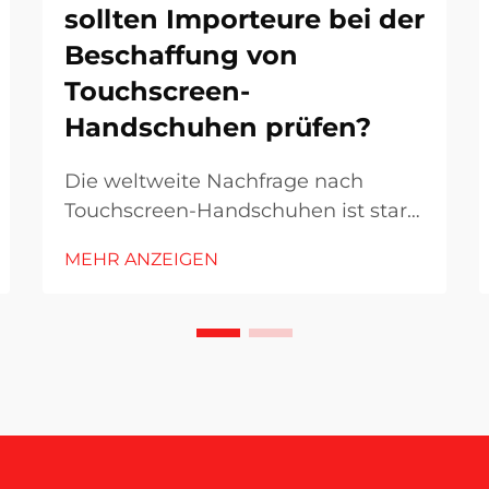
sollten Importeure bei der
Beschaffung von
Touchscreen-
Handschuhen prüfen?
Die weltweite Nachfrage nach
Touchscreen-Handschuhen ist stark
gestiegen, da Smartphones, Tablets
MEHR ANZEIGEN
und andere Touchscreen-Geräte
zunehmend fester Bestandteil des
täglichen Lebens und beruflicher
Aktivitäten geworden sind. Für
Importeure, die diesen wachsenden
Markt nutzen möchten, ist es
wichtig zu verstehen...