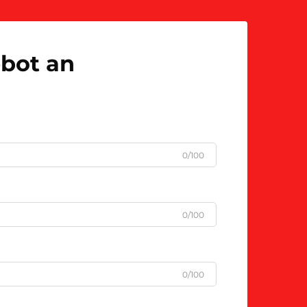
ebot an
0/100
0/100
0/100