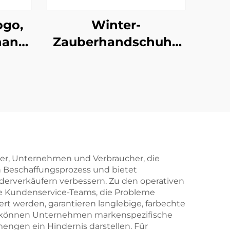
ogo,
Winter-
handschuhe,
Zauberhandschuhe
Touchscreen, Frauen
und Männer, warm,
-
streckbar, gewebt,
uhe.
Wollfingerhandschuhe
ndler, Unternehmen und Verbraucher, die
n Beschaffungsprozess und bietet
erverkäufern verbessern. Zu den operativen
rte Kundenservice-Teams, die Probleme
rt werden, garantieren langlebige, farbechte
ten können Unternehmen markenspezifische
engen ein Hindernis darstellen. Für