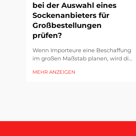
bei der Auswahl eines
Sockenanbieters für
Großbestellungen
prüfen?
Wenn Importeure eine Beschaffung
im großen Maßstab planen, wird die
Auswahl des richtigen Lieferanten
MEHR ANZEIGEN
zu einer entscheidenden
Entscheidung, die sowohl die
Rentabilität als auch den
Markennamen beeinflusst. Die
Textilindustrie – insbesondere die
Sockenherstellung – birgt dabei
besondere Herausforderungen, die...