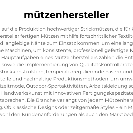
mützenhersteller
h auf die Produktion hochwertiger Strickmützen, die für 
steller fertigen Mützen mithilfe fortschrittlicher Texti
nd langlebige Nähte zum Einsatz kommen, um eine lan
 Maschinen, um konsistente, professionell gefertigte 
auptaufgaben eines Mützenherstellers zählen die Entwi
e sowie die Implementierung von Qualitätskontrollproz
Strickkonstruktion, temperaturregulierende Fasern un
stoffe und nachhaltige Produktionsmethoden, um umw
itmode, Outdoor-Sportaktivitäten, Arbeitskleidung sowi
e Handwerkskunst mit innovativen Fertigungskapazitäten
ntsprechen. Die Branche verlangt von jedem Mützenherst
. Ob klassische Designs oder zeitgemäße Styles – ein Müt
ohl den Kundenanforderungen als auch den Marktbedür