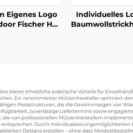
 Eigenes Logo
Individuelles L
door Fischer Hut
Baumwollstrick
uck Verstellbar
Mehrfarbig,
genutzt Damen
Farbarbeit,
erren Winter
Handschutz
Arbeitshandsch
ers bietet erhebliche praktische Vorteile für Einzelhä
chen. Ein renommierter Mützenhersteller optimiert de
higen Preisstrukturen, die die Gewinnmargen von Wied
verfügbarkeit, zuverlässige Liefertermine sowie engagie
 die von professionellen Mützenherstellern implementie
rds entsprechen. Durch Individualisierungsmöglichkei
isierten Designs erstellen – ohne dass Mindestbestellm