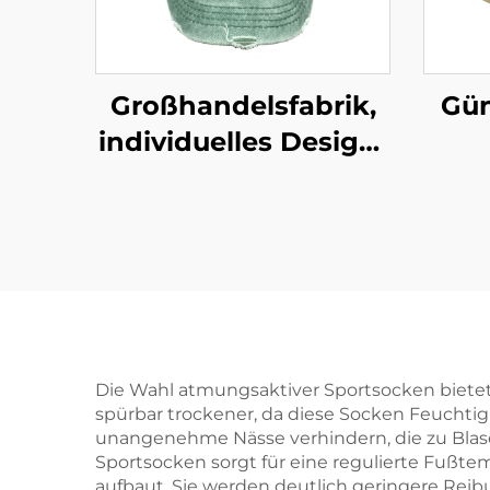
Großhandelsfabrik,
Gün
individuelles Design-
Logo 3D-Stickerei
B
Baseballmütze, leere
Sp
Gorras, einfache
Sport-Baseballkappe
Die Wahl atmungsaktiver Sportsocken bietet un
spürbar trockener, da diese Socken Feuchtigk
unangenehme Nässe verhindern, die zu Blase
Sportsocken sorgt für eine regulierte Fußtem
aufbaut. Sie werden deutlich geringere Rei