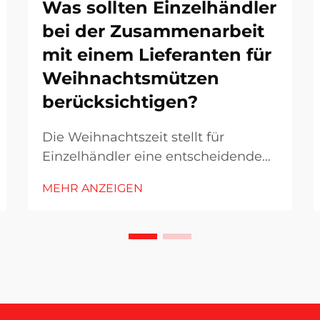
Was sollten Einzelhändler
bei der Zusammenarbeit
mit einem Lieferanten für
Weihnachtsmützen
berücksichtigen?
Die Weihnachtszeit stellt für
Einzelhändler eine entscheidende
Phase dar, da Weihnachtsartikel in
MEHR ANZEIGEN
zahlreichen Marktsegmenten ein
erhebliches Umsatzwachstum
generieren. Zu den beliebtesten
saisonalen Produkten zählt der
Weihnachtshut als vielseitiges
Accessoire...