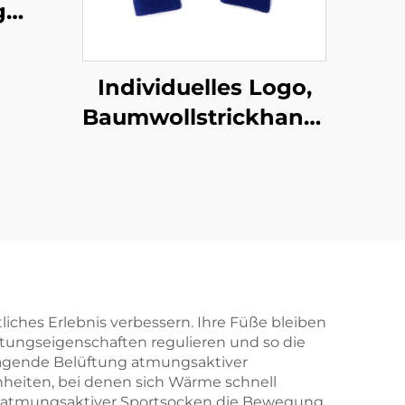
g
mpe
toff
Individuelles Logo,
für
Baumwollstrickhandschuhe
Mehrfarbig,
Farbarbeit,
Handschutz-
Arbeitshandschuhe.
tliches Erlebnis verbessern. Ihre Füße bleiben
eitungseigenschaften regulieren und so die
ragende Belüftung atmungsaktiver
inheiten, bei denen sich Wärme schnell
ten atmungsaktiver Sportsocken die Bewegung