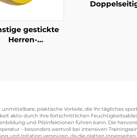
Doppelseiti
Bestickte Kre
Hüte Baumwolls
stige gestickte
Allover Druck 
Herren-
Frau Kinder
aseballkappen
ortanpassung
mittelbare, praktische Vorteile, die Ihr tägliches spor
eit aktiv durch ihre fortschrittlichen Feuchtigkeitsabl
nbildung und Pilzinfektionen führen kann. Die hervor
peratur – besonders wertvoll bei intensiven Trainingse
bung und Irritation verspüren, da die glatten Innensei