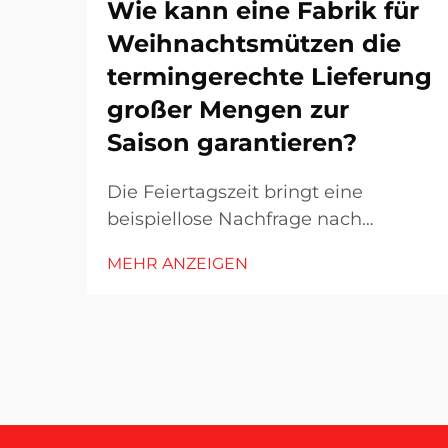
Wie kann eine Fabrik für
Weihnachtsmützen die
termingerechte Lieferung
großer Mengen zur
Saison garantieren?
Die Feiertagszeit bringt eine
beispiellose Nachfrage nach
saisonalen Accessoires mit sich,
MEHR ANZEIGEN
wobei der Markt für
Weihnachtsmützen zwischen
Oktober und Dezember seinen
Höhepunkt erreicht.
Fertigungsstätten stehen unter
enormem Druck, Großaufträge
termingerecht auszuliefern,