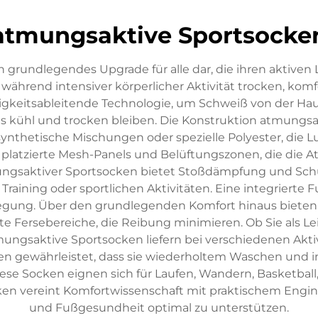
atmungsaktive Sportsocke
grundlegendes Upgrade für alle dar, die ihren aktiven 
während intensiver körperlicher Aktivität trocken, ko
tigkeitsableitende Technologie, um Schweiß von der Hau
 kühl und trocken bleiben. Die Konstruktion atmungsak
synthetische Mischungen oder spezielle Polyester, die L
 platzierte Mesh-Panels und Belüftungszonen, die die
ngsaktiver Sportsocken bietet Stoßdämpfung und Schut
Training oder sportlichen Aktivitäten. Eine integrier
ewegung. Über den grundlegenden Komfort hinaus biete
 Fersebereiche, die Reibung minimieren. Ob Sie als Lei
ungsaktive Sportsocken liefern bei verschiedenen Akti
n gewährleistet, dass sie wiederholtem Waschen und i
 Socken eignen sich für Laufen, Wandern, Basketball, F
en vereint Komfortwissenschaft mit praktischem Enginee
und Fußgesundheit optimal zu unterstützen.