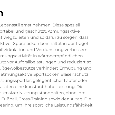
n
Lebensstil ernst nehmen. Diese speziell
mfortabel und geschützt. Atmungsaktive
t wegzuleiten und so dafür zu sorgen, dass
tiver Sportsocken beinhaltet in der Regel
uftzirkulation und Verdunstung verbessern.
 Atmungsaktivität in wärmeempfindlichen
z vor Aufprallbelastungen und reduziert so
te Fußgewölbestütze verhindert Ermüdung und
n atmungsaktive Sportsocken Blasenschutz
stungssportler, gelegentlicher Läufer oder
vitäten eine konstant hohe Leistung. Die
ntensiver Nutzung standhalten, ohne ihre
ußball, Cross-Training sowie den Alltag. Die
ring, um Ihre sportliche Leistungsfähigkeit