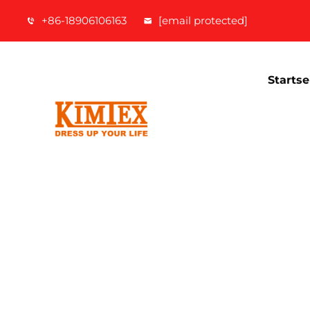
+86-18906106163
[email protected]
Startse