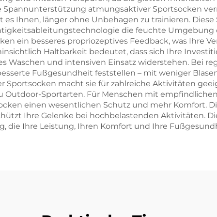
te Spannunterstützung atmungsaktiver Sportsocken ver
 es Ihnen, länger ohne Unbehagen zu trainieren. Dies
tigkeitsableitungstechnologie die feuchte Umgebung el
ken ein besseres propriozeptives Feedback, was Ihre 
nsichtlich Haltbarkeit bedeutet, dass sich Ihre Investi
iges Waschen und intensiven Einsatz widerstehen. Bei 
esserte Fußgesundheit feststellen – mit weniger Blase
er Sportsocken macht sie für zahlreiche Aktivitäten ge
zu Outdoor-Sportarten. Für Menschen mit empfindliche
socken einen wesentlichen Schutz und mehr Komfort. 
chützt Ihre Gelenke bei hochbelastenden Aktivitäten. D
, die Ihre Leistung, Ihren Komfort und Ihre Fußgesundh