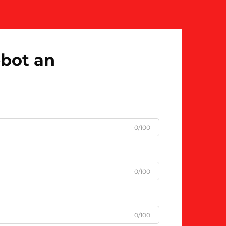
ebot an
0/100
0/100
0/100