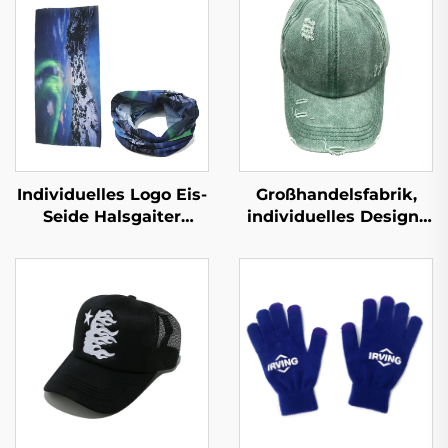
Individuelles Logo Eis-
Großhandelsfabrik,
Seide Halsgaiter
individuelles Design-
Outdoor-
Logo 3D-Stickerei
Sonnenschutz
Baseballmütze, leere
Motorrad-Halsgaiter
Gorras, einfache Sport-
Sportlich
Baseballkappe
multifunktionale
tubenförmige
Bandanas