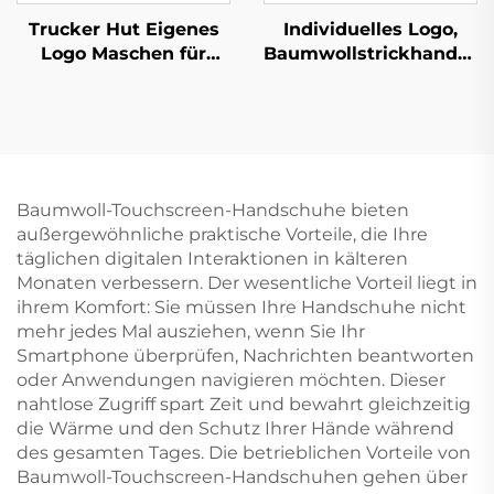
Trucker Hut Eigenes
Individuelles Logo,
Logo Maschen für
Baumwollstrickhandsch
Männer 6 Paneel Sport
Mehrfarbig, Farbarbeit,
Hüte Baseball Mütze
Handschutz-
Hochwertige
Arbeitshandschuhe.
Schaumgummi
Bestickung Mit Logo
Trucker Hut
Baumwoll-Touchscreen-Handschuhe bieten
außergewöhnliche praktische Vorteile, die Ihre
täglichen digitalen Interaktionen in kälteren
Monaten verbessern. Der wesentliche Vorteil liegt in
ihrem Komfort: Sie müssen Ihre Handschuhe nicht
mehr jedes Mal ausziehen, wenn Sie Ihr
Smartphone überprüfen, Nachrichten beantworten
oder Anwendungen navigieren möchten. Dieser
nahtlose Zugriff spart Zeit und bewahrt gleichzeitig
die Wärme und den Schutz Ihrer Hände während
des gesamten Tages. Die betrieblichen Vorteile von
Baumwoll-Touchscreen-Handschuhen gehen über