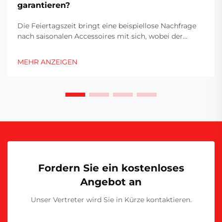
garantieren?
Die Feiertagszeit bringt eine beispiellose Nachfrage
nach saisonalen Accessoires mit sich, wobei der
Markt für Weihnachtsmützen zwischen Oktober und
Dezember seinen Höhepunkt erreicht.
MEHR ANZEIGEN
Fertigungsstätten stehen unter enormem Druck,
Großaufträge termingerecht auszuliefern, während
sie gleichzeitig …
Fordern Sie ein kostenloses
Angebot an
Unser Vertreter wird Sie in Kürze kontaktieren.