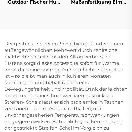
Outdoor Fischer Hut
Maßanfertigung Eimer
Druck Verstellbar
Hut Logo Druck
Abgenutzt Damen
Doppelseitige
Herren Winter
Eimerkappen Männer
Frauen Damen 100%
Polyester Baumwolle
Der gestrickte Streifen-Schal bietet Kunden einen
außergewöhnlichen Mehrwert durch zahlreiche
praktische Vorteile, die den Alltag verbessern.
Erstens sorgt dieses Accessoire sofort für Wärme,
ohne dass eine sperrige Außenschicht erforderlich
ist – so bleibt man auch in kühleren Monaten
komfortabel und behält gleichzeitig
Bewegungsfreiheit und Mobilität. Dank der leichten
Konstruktion eines hochwertigen gestrickten
Streifen- Schals lässt er sich problemlos in Taschen
verstauen oder im Auto bereithalten, um
unvorhergesehenen Temperaturschwankungen
entgegenzuwirken. Betrieblich gesehen erfordert
der gestrickte Streifen-Schal im Vergleich zu