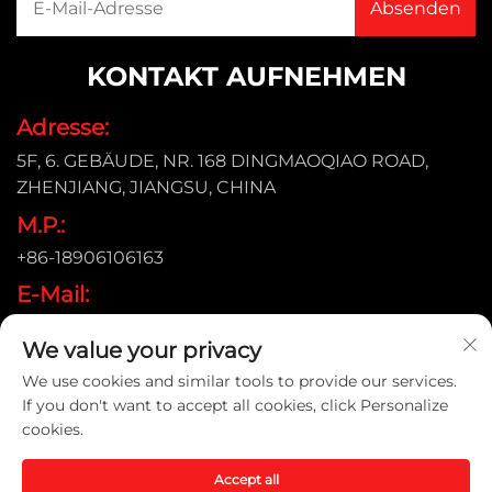
KONTAKT AUFNEHMEN
Adresse:
5F, 6. GEBÄUDE, NR. 168 DINGMAOQIAO ROAD,
ZHENJIANG, JIANGSU, CHINA
M.P.:
+86-18906106163
E-Mail:
[email protected]
We value your privacy
We use cookies and similar tools to provide our services.
If you don't want to accept all cookies, click Personalize
Urheberrecht © 2026 ZHENJIANG KIMTEX INDUSTRIAL
cookies.
INC. Alle Rechte vorbehalten. |
Datenschutzrichtlinie
Accept all