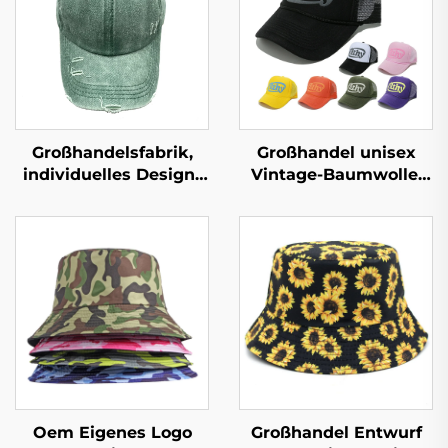
Großhandelsfabrik,
Großhandel unisex
individuelles Design-
Vintage-Baumwolle,
Logo 3D-Stickerei
verstellbarer Trucker-
Baseballmütze, leere
Dad-Hut, gefärbt,
Gorras, einfache Sport-
verschlissen,
Baseballkappe
Sportkappen, leere
gewaschene
Baseballkappe
Oem Eigenes Logo
Großhandel Entwurf