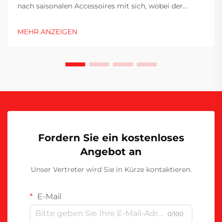
nach saisonalen Accessoires mit sich, wobei der
Markt für Weihnachtsmützen zwischen Oktober und
Dezember seinen Höhepunkt erreicht.
MEHR ANZEIGEN
Fertigungsstätten stehen unter enormem Druck,
Großaufträge termingerecht auszuliefern, während
sie gleichzeitig …
Fordern Sie ein kostenloses
Angebot an
Unser Vertreter wird Sie in Kürze kontaktieren.
E-Mail
0/100