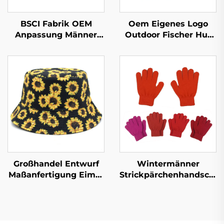
BSCI Fabrik OEM
Oem Eigenes Logo
Anpassung Männer
Outdoor Fischer Hut
Frauen 5-teilige
Druck Verstellbar
Rundkrempe
Abgenutzt Damen
Baumwollkappen,
Herren Winter
Einfache Stickerei-
Logo Strukturierte
Dad-Kappe
Großhandel Entwurf
Wintermänner
Maßanfertigung Eimer
Strickpärchenhandschu
Hut Logo Druck
für Herbst und Winter,
Doppelseitige
mit Veloursfutter,
Eimerkappen Männer
verdickt, Fahrrad,
Frauen Damen 100%
Kälteschutz, warme