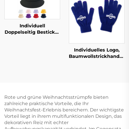
Schal
mit eigenem Logo
Tube Bandana
Individuell
Doppelseitig Bestickte
Krempe Hüte
Baumwollstoff Allover
Individuelles Logo,
Druck für Frau Kinder
Baumwollstrickhandsch
Mehrfarbig, Farbarbeit,
Handschutz-
Arbeitshandschuhe.
Rote und grüne Weihnachtsstrümpfe bieten
zahlreiche praktische Vorteile, die Ihr
Weihnachtsfest-Erlebnis bereichern. Der wichtigste
Vorteil liegt in ihrem multifunktionalen Design, das
dekorativen Reiz mit echter
Aufbewahrungskapazität verbindet. Im Gegensatz