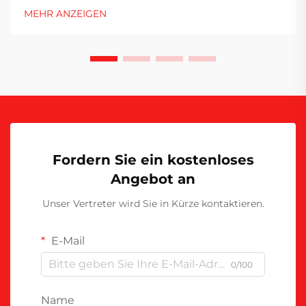
fester Bestandteil des täglichen Lebens und
MEHR ANZEIGEN
beruflicher Aktivitäten geworden sind. Für
Importeure, die diesen wachsenden Markt nutzen
möchten, ist es wichtig zu verstehen...
Fordern Sie ein kostenloses
Angebot an
Unser Vertreter wird Sie in Kürze kontaktieren.
E-Mail
0/100
Name