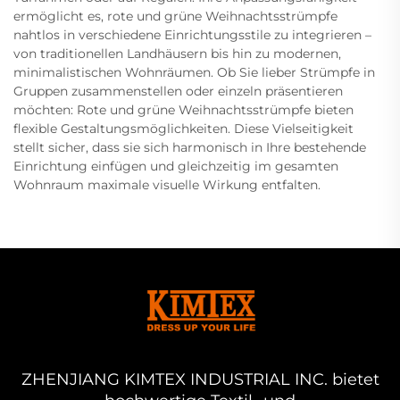
ermöglicht es, rote und grüne Weihnachtsstrümpfe
nahtlos in verschiedene Einrichtungsstile zu integrieren –
von traditionellen Landhäusern bis hin zu modernen,
minimalistischen Wohnräumen. Ob Sie lieber Strümpfe in
Gruppen zusammenstellen oder einzeln präsentieren
möchten: Rote und grüne Weihnachtsstrümpfe bieten
flexible Gestaltungsmöglichkeiten. Diese Vielseitigkeit
stellt sicher, dass sie sich harmonisch in Ihre bestehende
Einrichtung einfügen und gleichzeitig im gesamten
Wohnraum maximale visuelle Wirkung entfalten.
ZHENJIANG KIMTEX INDUSTRIAL INC. bietet