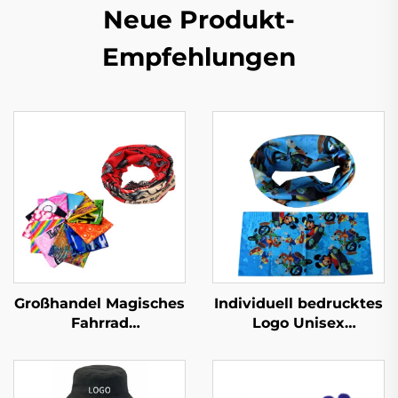
Neue Produkt-
Empfehlungen
Großhandel Magisches
Individuell bedrucktes
Fahrrad
Logo Unisex
Individualisierte
Multifunktions-
Bandana Tubular
Kopfbedeckung
Halskragen Bandana
Paisley Halswärmer