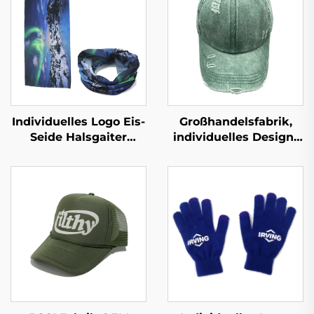
Individuelles Logo Eis-
Großhandelsfabrik,
Seide Halsgaiter
individuelles Design-
Outdoor-
Logo 3D-Stickerei
Sonnenschutz
Baseballmütze, leere
Motorrad-Halsgaiter
Gorras, einfache Sport-
Sportlich
Baseballkappe
multifunktionale
tubenförmige
Bandanas