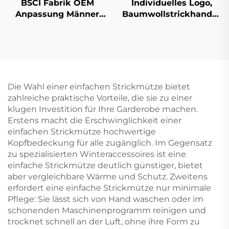
BSCI Fabrik OEM
Individuelles Logo,
Anpassung Männer
Baumwollstrickhandsch
Frauen 5-teilige
Mehrfarbig, Farbarbeit,
Rundkrempe
Handschutz-
Baumwollkappen,
Arbeitshandschuhe.
Einfache Stickerei-
Logo Strukturierte
Dad-Kappe
Die Wahl einer einfachen Strickmütze bietet
zahlreiche praktische Vorteile, die sie zu einer
klugen Investition für Ihre Garderobe machen.
Erstens macht die Erschwinglichkeit einer
einfachen Strickmütze hochwertige
Kopfbedeckung für alle zugänglich. Im Gegensatz
zu spezialisierten Winteraccessoires ist eine
einfache Strickmütze deutlich günstiger, bietet
aber vergleichbare Wärme und Schutz. Zweitens
erfordert eine einfache Strickmütze nur minimale
Pflege: Sie lässt sich von Hand waschen oder im
schonenden Maschinenprogramm reinigen und
trocknet schnell an der Luft, ohne ihre Form zu