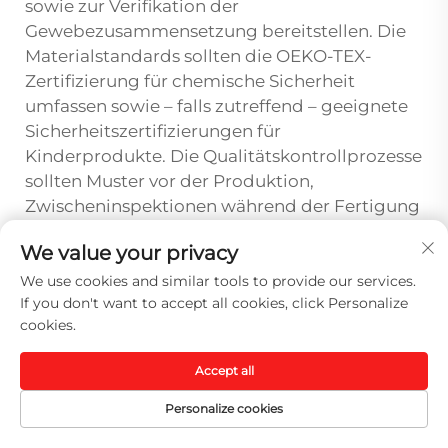
sowie zur Verifikation der
Gewebezusammensetzung bereitstellen. Die
Materialstandards sollten die OEKO-TEX-
Zertifizierung für chemische Sicherheit
umfassen sowie – falls zutreffend – geeignete
Sicherheitszertifizierungen für
Kinderprodukte. Die Qualitätskontrollprozesse
sollten Muster vor der Produktion,
Zwischeninspektionen während der Fertigung
sowie eine Endinspektion vor dem Versand
We value your privacy
umfassen, um eine konsistente
Produktqualität sicherzustellen.
We use cookies and similar tools to provide our services.
If you don't want to accept all cookies, click Personalize
Wie kann ich die
cookies.
Fertigungskapazitäten des
Accept all
Lieferanten vor Auftragserteilung
überprüfen?
Personalize cookies
Die Lieferantenprüfung sollte Fabrikbesuche