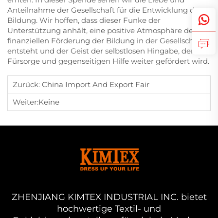
Anteilnahme der Gesellschaft für die Entwicklung der
Bildung. Wir hoffen, dass dieser Funke der
Unterstützung anhält, eine positive Atmosphäre der
finanziellen Förderung der Bildung in der Gesellschaft
entsteht und der Geist der selbstlosen Hingabe, der
Fürsorge und gegenseitigen Hilfe weiter gefördert wird.
Zurück:
China Import And Export Fair
Weiter:
Keine
ZHENJIANG KIMTEX INDUSTRIAL INC. bietet
hochwertige Textil- und