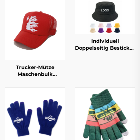
Individuell
Doppelseitig Bestickte
Krempe Hüte
Baumwollstoff Allover
Trucker-Mütze
Druck für Frau Kinder
Maschenbulk
Sublimationsmützen
verstellbar,
Baseballkappe für
Männer und Frauen