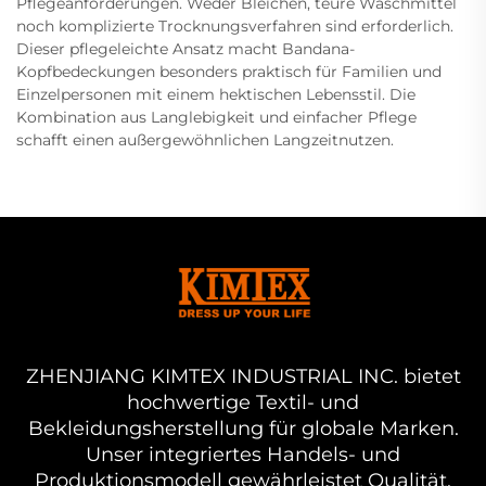
Pflegeanforderungen. Weder Bleichen, teure Waschmittel
noch komplizierte Trocknungsverfahren sind erforderlich.
Dieser pflegeleichte Ansatz macht Bandana-
Kopfbedeckungen besonders praktisch für Familien und
Einzelpersonen mit einem hektischen Lebensstil. Die
Kombination aus Langlebigkeit und einfacher Pflege
schafft einen außergewöhnlichen Langzeitnutzen.
ZHENJIANG KIMTEX INDUSTRIAL INC. bietet
hochwertige Textil- und
Bekleidungsherstellung für globale Marken.
Unser integriertes Handels- und
Produktionsmodell gewährleistet Qualität,