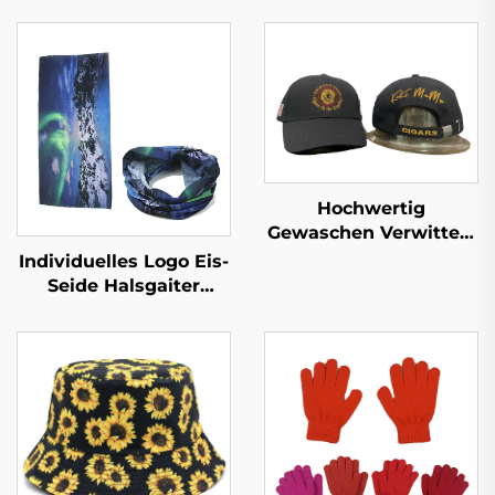
Hochwertig
Gewaschen Verwittert
Vatermütze
Individuelles Logo Eis-
Individuelle Stickerei-
Seide Halsgaiter
Logo 6-Feld-
Outdoor-
Vatermütze Vintage-
Sonnenschutz
Sport-Baseballkappe
Motorrad-Halsgaiter
Trucker-Kappe
Sportlich
Verstellbar
multifunktionale
tubenförmige
Bandanas