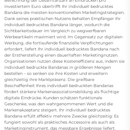
Berechnung der Gesamtanzahl an Eindrücken pro
investiertem Euro übertrifft Ihr individuell bedrucktes
Bandana die meisten konventionellen Marketingstrategien.
Dank seines praktischen Nutzens behalten Empfänger Ihr
individuell bedrucktes Bandana länger, wodurch die
Sichtbarkeitsdauer im Vergleich zu wegwerfbaren
Werbeartikeln maximiert wird. Im Gegensatz zur digitalen
Werbung, die fortlaufende finanzielle Verpflichtungen
erfordert, liefert Ihr individuell bedrucktes Bandana nach
der Erstherstellung einen dauerhaften Marketingnutzen.
Organisationen nutzen diese Kosteneffizienz aus, indem sie
individuell bedruckte Bandanas in größeren Mengen
bestellen – so senken sie ihre Kosten und erweitern
gleichzeitig ihre Marktpräsenz. Die greifbare
Beschaffenheit Ihres individuell bedruckten Bandanas
fördert stärkere Markenassoziationsbildung als flüchtige
digitale Eindrücke. Kunden schätzen funktionale
Geschenke, was den wahrgenommenen Wert und die
Markenakzeptanz steigert. Ihr individuell bedrucktes
Bandana erfüllt effektiv mehrere Zwecke gleichzeitig: Es
fungiert sowohl als praktisches Accessoire als auch als
Marketinginstrument, das messbare Ergebnisse liefert.