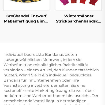
Großhandel Entwurf
Wintermänner
Maßanfertigung Eimer
Strickpärchenhandschu
Hut Logo Druck
für Herbst und Winter,
Doppelseitige
mit Veloursfutter,
Eimerkappen Männer
verdickt, Fahrrad,
Frauen Damen 100%
Kälteschutz, warme
Polyester Baumwolle
Erwachsenenhandschuh
Individuell bedruckte Bandanas bieten
außergewöhnlichen Mehrwert, indem sie
Werbefunktion mit alltäglicher Praktikabilität
verbinden – einem Artikel, den Kunden tatsächlich
nutzen. Wenn Sie in ein individuell bedrucktes
Bandana für Ihr Unternehmen oder Ihre
Veranstaltung investieren, erhalten Sie eine
kosteneffiziente Marketinglösung, die weit über
herkömmliche Werbemethoden hinausreicht. Der
entscheidende Vorteil liegt in der ständigen