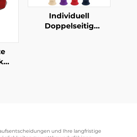
Individuell
Doppelseitig
Bestickte Krempe
Hüte Baumwollstoff
ze
Allover Druck für
k
Frau Kinder
tzen
 für
auen
kaufsentscheidungen und Ihre langfristige