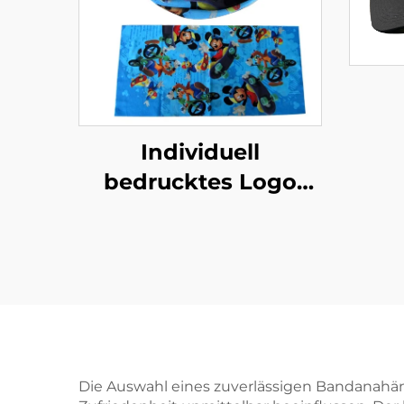
Individuell
bedrucktes Logo
Unisex
St
Multifunktions-
Fe
Kopfbedeckung
V
Paisley Halswärmer
B
mit eigenem Logo
T
Tube Bandana
Die Auswahl eines zuverlässigen Bandanahändl