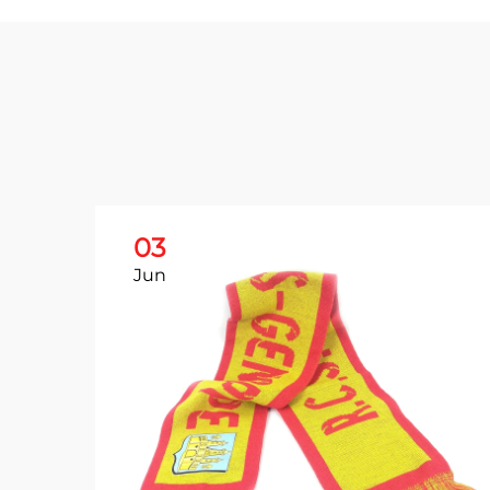
03
Jun