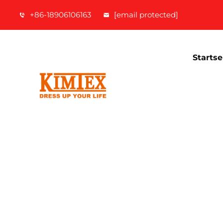
+86-18906106163
[email protected]
Startse