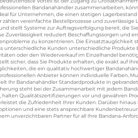
er bedeutendste Vorteil ist der Zugang zu Großabnahme
ofessionellen Bandanahändler zusammenarbeiten, könn
eal für Unternehmen, die einen stetigen Lagerbestand 
hlen vereinfachte Bestellprozesse und zuverlässige Li
nd stellt Systeme zur Auftragsverfolgung bereit, die 
se Zuverlässigkeit reduziert Beschaffungssorgen und er
tenprobleme zu konzentrieren. Die Einsatztauglichkeit s
ass unterschiedliche Kunden unterschiedliche Produkte 
täten oder den Wiederverkauf im Einzelhandel benöti
llt sicher, dass Sie Produkte erhalten, die exakt auf
ichkeiten, die ein qualitativ hochwertiger Bandanahänd
fessionellen Anbieter können individuelle Farben, Must
elt Ihr Bandanahändler Standardprodukte in gebrandete
cherung steht bei der Zusammenarbeit mit jedem Bandan
, halten Qualitätszertifizierungen vor und gewähren P
rleistet die Zufriedenheit Ihrer Kunden. Darüber hinaus
optionen und eine stets ansprechbare Kundenbetreuung, 
nem unverzichtbaren Partner für all Ihre Bandana-Anfo