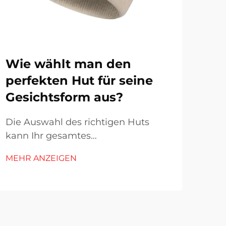
Wie wählt man den
Wi
perfekten Hut für seine
pe
Gesichtsform aus?
Ge
Die Auswahl des richtigen Huts
Die
kann Ihr gesamtes
kann
Erscheinungsbild verändern und Ihr
Woh
MEHR ANZEIGEN
MEH
Selbstbewusstsein steigern. Der
hin
Schlüssel zur Wahl des perfekten
Ges
Huts liegt darin, Ihre individuelle
ein
Gesichtsform zu verstehen und zu
ode
wissen, wie verschiedene
ent