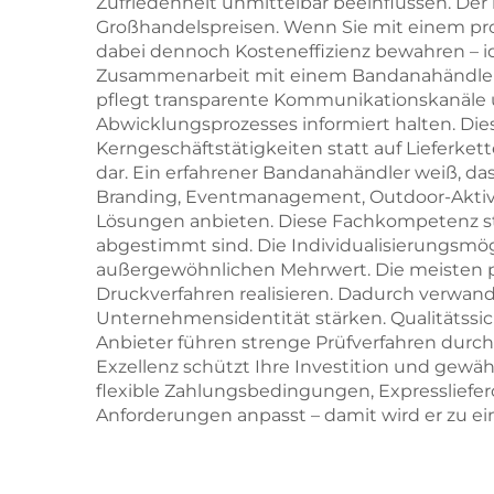
Zufriedenheit unmittelbar beeinflussen. D
Großhandelspreisen. Wenn Sie mit einem pr
dabei dennoch Kosteneffizienz bewahren – id
Zusammenarbeit mit einem Bandanahändler zä
pflegt transparente Kommunikationskanäle u
Abwicklungsprozesses informiert halten. Die
Kerngeschäftstätigkeiten statt auf Lieferket
dar. Ein erfahrener Bandanahändler weiß, d
Branding, Eventmanagement, Outdoor-Aktivi
Lösungen anbieten. Diese Fachkompetenz ste
abgestimmt sind. Die Individualisierungsmögl
außergewöhnlichen Mehrwert. Die meisten pro
Druckverfahren realisieren. Dadurch verwand
Unternehmensidentität stärken. Qualitätssi
Anbieter führen strenge Prüfverfahren durch
Exzellenz schützt Ihre Investition und gewäh
flexible Zahlungsbedingungen, Expressliefer
Anforderungen anpasst – damit wird er zu ei