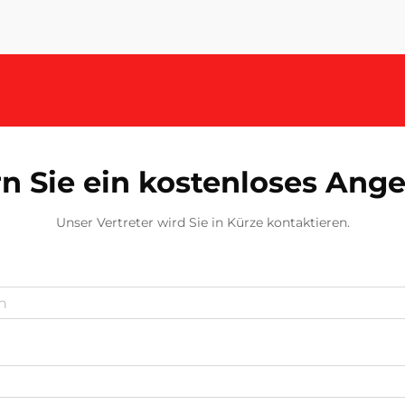
bieten vielseitige Optionen …
n Sie ein kostenloses Ang
Unser Vertreter wird Sie in Kürze kontaktieren.