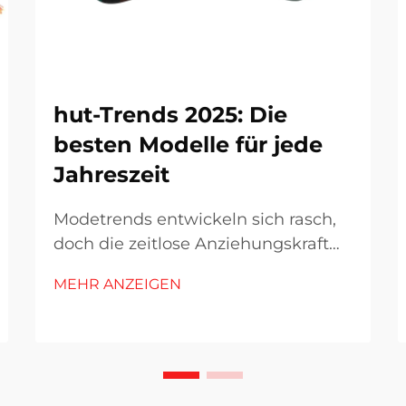
hut-Trends 2025: Die
besten Modelle für jede
Jahreszeit
Modetrends entwickeln sich rasch,
doch die zeitlose Anziehungskraft
eines gut ausgewählten Hutes
MEHR ANZEIGEN
bleibt in jeder Saison konstant.
Während wir uns durch das Jahr
2025 bewegen, vereinen Hutstile
weiterhin klassische Eleganz mit
zeitgenössischer Innovation und