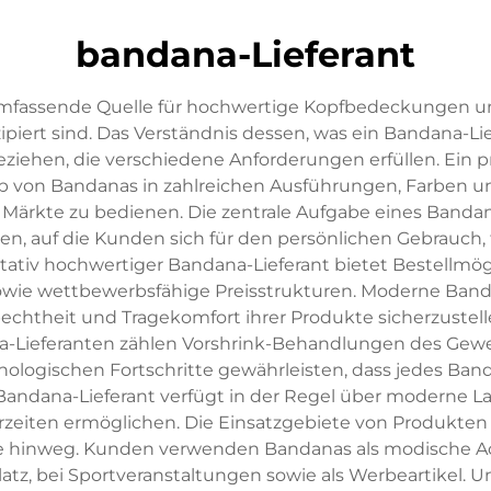
bandana-Lieferant
umfassende Quelle für hochwertige Kopfbedeckungen und v
iert sind. Das Verständnis dessen, was ein Bandana-Lie
ziehen, die verschiedene Anforderungen erfüllen. Ein pro
ieb von Bandanas in zahlreichen Ausführungen, Farben un
ärkte zu bedienen. Die zentrale Aufgabe eines Bandana
ellen, auf die Kunden sich für den persönlichen Gebrau
itativ hochwertiger Bandana-Lieferant bietet Bestellm
owie wettbewerbsfähige Preisstrukturen. Moderne Banda
rbechtheit und Tragekomfort ihrer Produkte sicherzustel
ieferanten zählen Vorshrink-Behandlungen des Gewebe
ologischen Fortschritte gewährleisten, dass jedes Ba
andana-Lieferant verfügt in der Regel über moderne L
rzeiten ermöglichen. Die Einsatzgebiete von Produkten
hinweg. Kunden verwenden Bandanas als modische Acces
atz, bei Sportveranstaltungen sowie als Werbeartikel