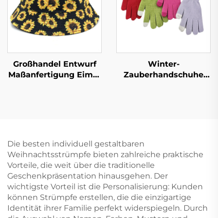
Großhandel Entwurf
Winter-
Maßanfertigung Eimer
Zauberhandschuhe
Hut Logo Druck
Touchscreen, Frauen
Doppelseitige
und Männer, warm,
Eimerkappen Männer
streckbar, gewebt,
Frauen Damen 100%
Wollfingerhandschuhe
Polyester Baumwolle
Die besten individuell gestaltbaren
Weihnachtsstrümpfe bieten zahlreiche praktische
Vorteile, die weit über die traditionelle
Geschenkpräsentation hinausgehen. Der
wichtigste Vorteil ist die Personalisierung: Kunden
können Strümpfe erstellen, die die einzigartige
Identität ihrer Familie perfekt widerspiegeln. Durch