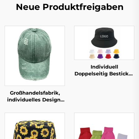
Neue Produktfreigaben
Individuell
Doppelseitig Bestickte
Krempe Hüte
Baumwollstoff Allover
Großhandelsfabrik,
Druck für Frau Kinder
individuelles Design-
Logo 3D-Stickerei
Baseballmütze, leere
Gorras, einfache Sport-
Baseballkappe