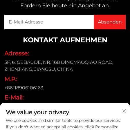
Fordern Sie heute ein Angebot an.
KONTAKT AUFNEHMEN
Adresse:
5F, 6. GEBÄUDE, NR. 168 DINGMAOQIAO ROAD,
ZHENJIANG, JIANGSU, CHINA
M.P.:
+86-18906106163
E-Mail:
[email protected]
We value your privacy
We use cookies and similar tools to provide our services.
If you don't want to accept all cookies, click Personalize
Urheberrecht © 2026 ZHENJIANG KIMTEX INDUSTRIAL