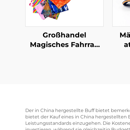
Großhandel
Mä
Magisches Fahrrad
a
Individualisierte
Bandana Tubular
Bas
Halskragen Bandana
Schal
ge
S
geb
Der in China hergestellte Buff bietet bemer
bietet der Kauf eines in China hergestellte
be
Leistungsstandards einzugehen. Die Kostenef
investieren, während sie gleichzeitig Budget