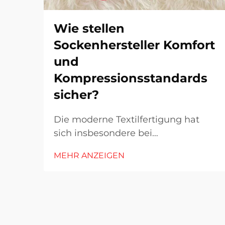
Wie stellen
Sockenhersteller Komfort
und
Kompressionsstandards
sicher?
Die moderne Textilfertigung hat
sich insbesondere bei
Alltagsartikeln wie Socken erheblich
MEHR ANZEIGEN
weiterentwickelt. Hersteller stehen
heute vor der Herausforderung,
Produkte zu entwickeln, die
Komfort, Langlebigkeit und
Leistungsstandards in Einklang