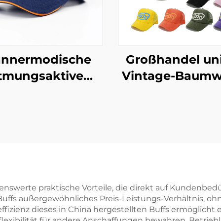
nnermodische
Großhandel un
tmungsaktive
Vintage-Baumwo
Baumwoll-
verstellbarer Tru
eballkappe mit
Dad-Hut, gefär
angepasstem
verschlissen
sticktem Logo,
Sportkappen, l
Großhandel
gewaschen
portkappe mit
Baseballkap
ogenem Schirm,
kenswerte praktische Vorteile, die direkt auf Kundenbe
n Buffs außergewöhnliches Preis-Leistungs-Verhältnis, o
druckter Stoff
fizienz dieses in China hergestellten Buffs ermöglicht 
flexibilität für andere Anschaffungen bewahren. Betrieb