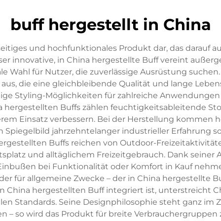
buff hergestellt in China
ielseitiges und hochfunktionales Produkt dar, das darauf a
ser innovative, in China hergestellte Buff vereint auße
e Wahl für Nutzer, die zuverlässige Ausrüstung suchen. D
n aus, die eine gleichbleibende Qualität und lange Lebe
seitige Styling-Möglichkeiten für zahlreiche Anwendun
 hergestellten Buffs zählen feuchtigkeitsableitende St
rem Einsatz verbessern. Bei der Herstellung kommen ho
 Spiegelbild jahrzehntelanger industrieller Erfahrung s
rgestellten Buffs reichen von Outdoor-Freizeitaktivitäte
splatz und alltäglichem Freizeitgebrauch. Dank seiner 
inbußen bei Funktionalität oder Komfort in Kauf nehmen
r für allgemeine Zwecke – der in China hergestellte Buf
in China hergestellten Buff integriert ist, unterstreich
len Standards. Seine Designphilosophie steht ganz im Z
en – so wird das Produkt für breite Verbrauchergruppen z