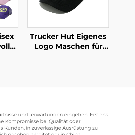
isex
Trucker Hut Eigenes
lle,
Logo Maschen für
cker-
Männer 6 Paneel
bt,
Sport Hüte Baseball
,
Mütze Hochwertige
eere
Schaumgummi
e
Bestickung Mit Logo
pe
Trucker Hut
dürfnisse und -erwartungen eingehen. Erstens
hne Kompromisse bei Qualität oder
es Kunden, in zuverlässige Ausrüstung zu
lich gesehen arbeitet der in China