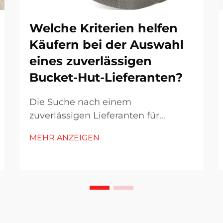
Welche Kriterien helfen
Käufern bei der Auswahl
eines zuverlässigen
Bucket-Hut-Lieferanten?
Die Suche nach einem
zuverlässigen Lieferanten für
Bucket Hats erfordert eine
MEHR ANZEIGEN
sorgfältige Bewertung mehrerer
Faktoren, die sich unmittelbar auf
Produktqualität, Lieferzeiten und
langfristige
Geschäftspartnerschaften
auswirken. Der globale Markt für