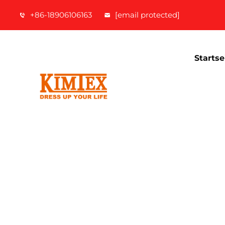
+86-18906106163
[email protected]
Startse