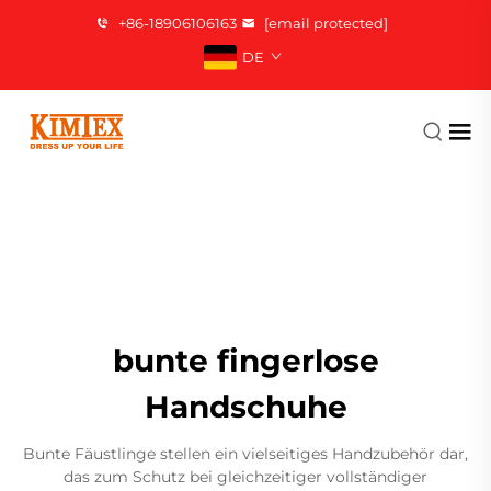
+86-18906106163
[email protected]
DE
bunte fingerlose
Handschuhe
Bunte Fäustlinge stellen ein vielseitiges Handzubehör dar,
das zum Schutz bei gleichzeitiger vollständiger