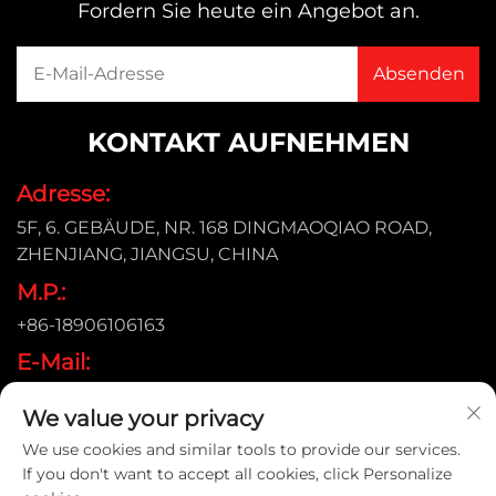
Fordern Sie heute ein Angebot an.
KONTAKT AUFNEHMEN
Adresse:
5F, 6. GEBÄUDE, NR. 168 DINGMAOQIAO ROAD,
ZHENJIANG, JIANGSU, CHINA
M.P.:
+86-18906106163
E-Mail:
[email protected]
We value your privacy
We use cookies and similar tools to provide our services.
If you don't want to accept all cookies, click Personalize
Urheberrecht © 2026 ZHENJIANG KIMTEX INDUSTRIAL