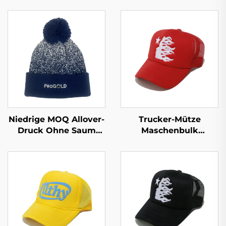
Niedrige MOQ Allover-
Trucker-Mütze
Druck Ohne Saum
Maschenbulk
Faltbare Winter-
Sublimationsmützen
Schädelkappe mit
verstellbar,
eigenem Logo
Baseballkappe für
Jacquard Strickmütze
Männer und Frauen