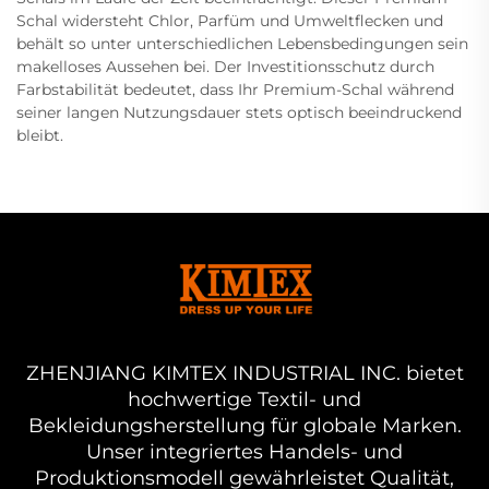
Schal widersteht Chlor, Parfüm und Umweltflecken und
behält so unter unterschiedlichen Lebensbedingungen sein
makelloses Aussehen bei. Der Investitionsschutz durch
Farbstabilität bedeutet, dass Ihr Premium-Schal während
seiner langen Nutzungsdauer stets optisch beeindruckend
bleibt.
ZHENJIANG KIMTEX INDUSTRIAL INC. bietet
hochwertige Textil- und
Bekleidungsherstellung für globale Marken.
Unser integriertes Handels- und
Produktionsmodell gewährleistet Qualität,