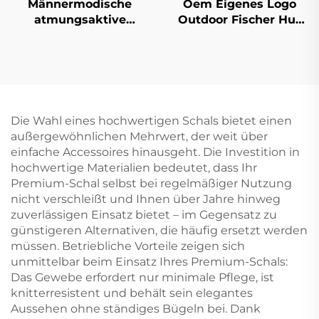
Männermodische
Oem Eigenes Logo
atmungsaktive
Outdoor Fischer Hut
Baumwoll-
Druck Verstellbar
Baseballkappe mit
Abgenutzt Damen
angepasstem
Herren Winter
gesticktem Logo,
Großhandel
Sportkappe mit
Die Wahl eines hochwertigen Schals bietet einen
gebogenem Schirm,
außergewöhnlichen Mehrwert, der weit über
bedruckter Stoff
einfache Accessoires hinausgeht. Die Investition in
hochwertige Materialien bedeutet, dass Ihr
Premium-Schal selbst bei regelmäßiger Nutzung
nicht verschleißt und Ihnen über Jahre hinweg
zuverlässigen Einsatz bietet – im Gegensatz zu
günstigeren Alternativen, die häufig ersetzt werden
müssen. Betriebliche Vorteile zeigen sich
unmittelbar beim Einsatz Ihres Premium-Schals:
Das Gewebe erfordert nur minimale Pflege, ist
knitterresistent und behält sein elegantes
Aussehen ohne ständiges Bügeln bei. Dank