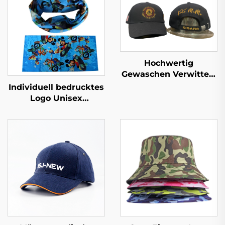
Hochwertig
Gewaschen Verwittert
Vatermütze
Individuell bedrucktes
Individuelle Stickerei-
Logo Unisex
Logo 6-Feld-
Multifunktions-
Vatermütze Vintage-
Kopfbedeckung
Sport-Baseballkappe
Paisley Halswärmer
Trucker-Kappe
mit eigenem Logo
Verstellbar
Tube Bandana