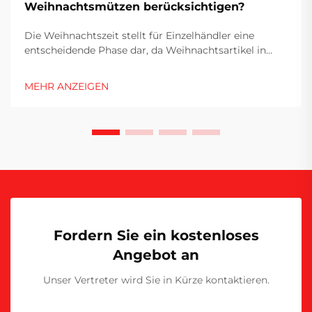
Weihnachtsmützen berücksichtigen?
Die Weihnachtszeit stellt für Einzelhändler eine
entscheidende Phase dar, da Weihnachtsartikel in
zahlreichen Marktsegmenten ein erhebliches
Umsatzwachstum generieren. Zu den beliebtesten
MEHR ANZEIGEN
saisonalen Produkten zählt der Weihnachtshut als
vielseitiges Accessoire...
Fordern Sie ein kostenloses
Angebot an
Unser Vertreter wird Sie in Kürze kontaktieren.